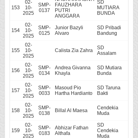
02-
SD
SMP-
FAUZHARA
153
10-
MUTIARA
0137
PUTRI
2025
BUNDA
ANGGARA
02-
SMP-
Junior Bazyli
SD Pribadi
154
10-
0125
Alvaro
Bandung
2025
02-
SD
155
10-
Calista Zia Zahra
Assalam
2025
02-
SMP-
Andrea Givanna
SD Mutiara
156
10-
0134
Khayla
Bunda
2025
02-
SMP-
Masoud Pio
SD Taruna
157
10-
0033
Hartha Hardianto
Bakti
2025
02-
SMP-
Cendekia
158
10-
Billal Al Maesa
0138
Muda
2025
02-
SD
SMP-
Abhizar Fathan
159
10-
Cendekia
0183
Althafa
2025
Muda