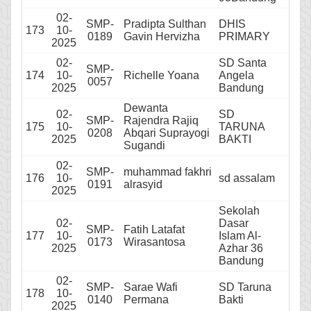
02-
SMP-
Pradipta Sulthan
DHIS
173
10-
0189
Gavin Hervizha
PRIMARY
2025
02-
SD Santa
SMP-
174
10-
Richelle Yoana
Angela
0057
2025
Bandung
Dewanta
02-
SD
SMP-
Rajendra Rajiq
175
10-
TARUNA
0208
Abqari Suprayogi
2025
BAKTI
Sugandi
02-
SMP-
muhammad fakhri
176
10-
sd assalam
0191
alrasyid
2025
Sekolah
02-
Dasar
SMP-
Fatih Latafat
177
10-
Islam Al-
0173
Wirasantosa
2025
Azhar 36
Bandung
02-
SMP-
Sarae Wafi
SD Taruna
178
10-
0140
Permana
Bakti
2025