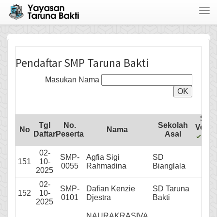
Togg
navi
Pendaftar SMP Taruna Bakti
Masukan Nama
Stat
Tgl
No.
Sekolah
Verifi
No
Nama
Daftar
Peserta
Asal
Suda
Belu
02-
SMP-
Agfia Sigi
SD
151
10-
0055
Rahmadina
Bianglala
2025
02-
SMP-
Dafian Kenzie
SD Taruna
152
10-
0101
Djestra
Bakti
2025
NAURAKRASIVA