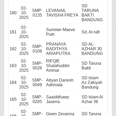
SD
02-
SMP-
LEVANAIL
TARUNA
160
10-
0135
TAVISHA FREYA
BAKTI
2025
BANDUNG
02-
Summer Maeve
161
10-
Sd. Ar-rafi
Putri
2025
02-
PRANAYA
SD AL-
SMP-
162
10-
RADITHYA
AZHAR 30
0109
2025
ARIAPUTRA
BANDUNG
02-
RIFQIE
SMP-
SD Taruna
163
10-
Shalahuddin
0026
Bakti
2025
Ammar
02-
SD Islam
SMP-
Abyan Danesh
164
10-
Az Zakiyah
0049
Adhinata
2025
Bandung
02-
SMP-
Saaiddhawy
SD Islam Al
165
10-
0205
Jaserra
Azhar 36
2025
02-
SMP-
Gwen Zevanna
SD Taruna