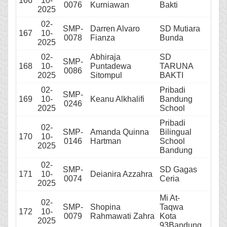
166
10-
0076
Kurniawan
Bakti
2025
02-
SMP-
Darren Alvaro
SD Mutiara
167
10-
0078
Fianza
Bunda
2025
02-
Abhiraja
SD
SMP-
168
10-
Puntadewa
TARUNA
0086
2025
Sitompul
BAKTI
02-
Pribadi
SMP-
169
10-
Keanu Alkhalifi
Bandung
0246
2025
School
Pribadi
02-
SMP-
Amanda Quinna
Bilingual
170
10-
0146
Hartman
School
2025
Bandung
02-
SMP-
SD Gagas
171
10-
Deianira Azzahra
0074
Ceria
2025
Mi At-
02-
SMP-
Shopina
Taqwa
172
10-
0079
Rahmawati Zahra
Kota
2025
93Bandung